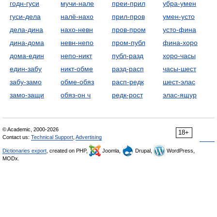
годн-гуси
мучи-нале
преи-прил
убра-умен
гуси-дела
налё-нахо
прил-пров
умен-усто
дела-дина
нахо-невн
пров-пром
усто-фина
дина-дома
невн-непо
пром-публ
фина-хоро
дома-един
непо-никт
публ-разд
хоро-часы
един-забу
никт-обме
разд-расп
часы-шест
забу-замо
обме-обяз
расп-редк
шест-элас
замо-защи
обяз-он ч
редк-рост
элас-ящур
© Academic, 2000-2026
18+
Contact us:
Technical Support
,
Advertising
Dictionaries export
, created on PHP,
Joomla,
Drupal,
WordPress,
MODx.