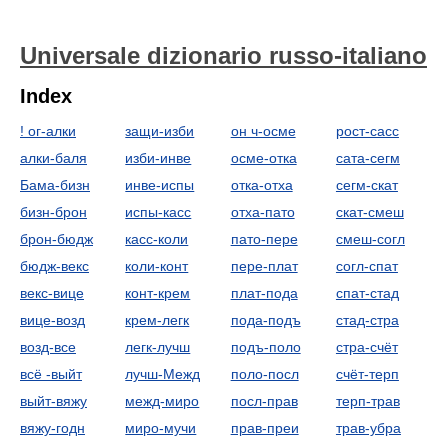
Universale dizionario russo-italiano
Index
! ог-алки
защи-изби
он ч-осме
рост-сасс
алки-баля
изби-инве
осме-отка
сата-сегм
Бама-бизн
инве-испы
отка-отха
сегм-скат
бизн-брон
испы-касс
отха-пато
скат-смеш
брон-бюдж
касс-коли
пато-пере
смеш-согл
бюдж-векс
коли-конт
пере-плат
согл-спат
векс-вице
конт-крем
плат-пода
спат-стад
вице-возд
крем-легк
пода-подъ
стад-стра
возд-все
легк-лучш
подъ-поло
стра-счёт
всё -выйт
лучш-Межд
поло-посл
счёт-терп
выйт-вяжу
межд-миро
посл-прав
терп-трав
вяжу-годн
миро-мучи
прав-преи
трав-убра